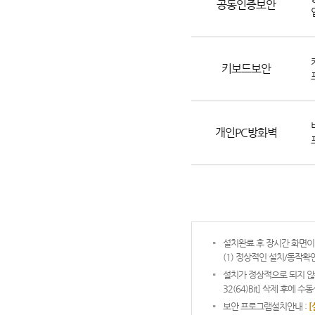
공동인증보안
키보드보안
개인PC방화벽
설치완료 후 장시간 화면이
(1) 정상적인 설치/동작
설치가 정상적으로 되지 않은 
32(64)Bit] 삭제 후에
보안 프로그램설치안내 :