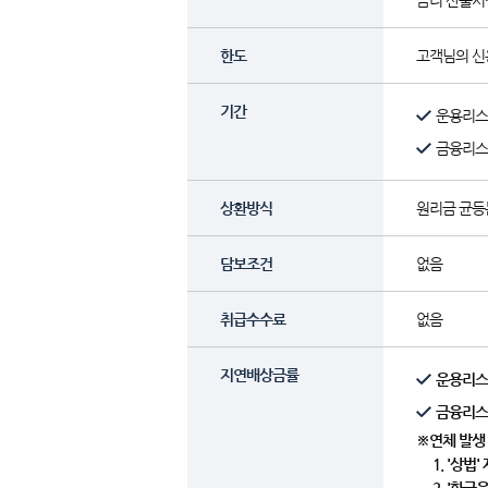
금리 산출시점 
한도
고객님의 신
기간
운용리스 
금융리스 
상환방식
원리금 균
담보조건
없음
취급수수료
없음
지연배상금률
운용리스 
금융리스 
※연체 발생
1. '상법