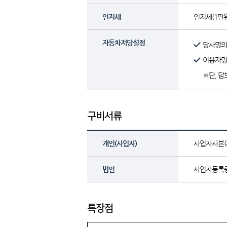
인지세
인지세(1만원
자동차저당설정
당사명의 
이용자명의
※단, 담
구비서류
개인(사업자)
사업자사본(
법인
사업자등록증
특장점