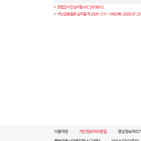
준법감시인심의필 MC-26-00012
여신금융협회 심의필 제 2026 - C1h - 10929호 ( 2026.07.23 ~
이용약관
개인정보처리방침
영상정보처리
불법금융사금융피해 신고센터
보이스피싱지킴이