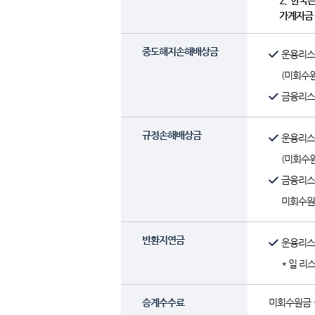
2. '한
가계자금
중도해지손해배상금
운용리스
(미회수
금융리스
규정손해배상금
운용리스
(미회수원
금융리스
미회수원금
반환지연금
운용리스 
* 일 리스료
승계수수료
미회수원금 *